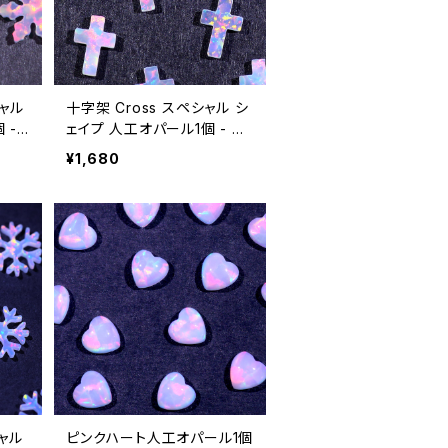
ャル
十字架 Cross スペシャル シ
 -
ェイプ 人工オパール1個 - 耐
イト
熱ガラス / ボロシリケイトガ
¥1,680
ラス（COE33）専用
ャル
ピンクハート人工オパール1個