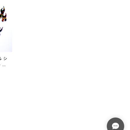
ル シ
- 耐
トガ