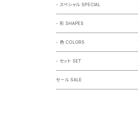
- スペシャル SPECIAL
和柄 Japanese
- 形 SHAPES
折り鶴 Origami
植物 Plant
- 球体 SPHERES
- 色 COLORS
鳥居 Torii Gate
桜 Sakura
2mm
動物 Animal
タンブル Tumbled
#1 ホワイト White
- セット SET
だるま Daruma
梅の花 Plum blossom
2.5mm
ハチドリ Hummingbird
SSサイズ SS Size
虫 Insect
キューブ Cube
#2 ミント Mint
- 14色セット
セール SALE
水引 Mizuhiki Knot
3mm
月猫 Moon Cat
Sサイズ S Size
蝶々Butterfly
3mm球体
宇宙 Space
正二十面体 Icosahedron
#3 ピンク Pink
- (白,透明) 3mm球体セット
桜 Sakura
3.5mm
月兎 Moon Rabbit
Mサイズ M Size
アゲハチョウ Swallowtail
4mm球体
土星 Saturn
5個
その他 Others
八面体 Octahedron
#4 キャンディー Candy
- (黒,オレンジ) 3mm球体セット
梅の花 Plum blossom
4mm
うさぎ Rabbit
Lサイズ L Size
UFO
10個
ファイヤー（炎）Flame
5個
ラウンド Round
#5 グリーン Green
3mm球体50個セット