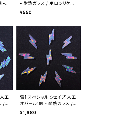
 -
- 耐熱ガラス / ボロシリケイ
イト
トガラス（COE33）専用
¥550
 人工
雷1 スペシャル シェイプ 人工
 /
オパール1個 - 耐熱ガラス /
E3
ボロシリケイトガラス（COE3
¥1,680
3）専用