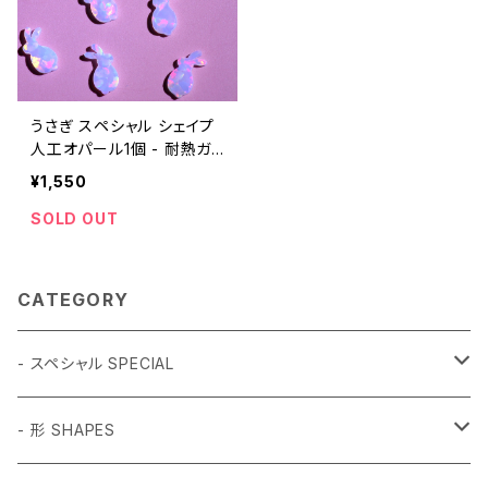
うさぎ スペシャル シェイプ
人工オパール1個 - 耐熱ガ
ラス / ボロシリケイトガラス
¥1,550
（COE33）専用
SOLD OUT
CATEGORY
- スペシャル SPECIAL
和柄 Japanese
- 形 SHAPES