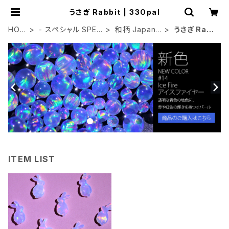
うさぎ Rabbit | 33Opal
HOM
- スペシャル SPEC
和柄 Japane
うさぎ Rabb
E
IAL
se
it
ITEM LIST