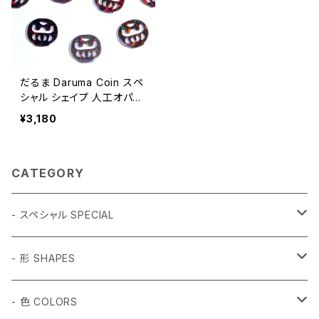
だるま Daruma Coin スペ
シャル シェイプ 人工オパー
ル1個 - 耐熱ガラス / ボロ
¥3,180
シリケイトガラス（COE33）
専用
CATEGORY
- スペシャル SPECIAL
和柄 Japanese
- 形 SHAPES
折り鶴 Origami
植物 Plant
- 球体 SPHERES
- 色 COLORS