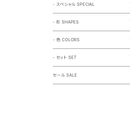
- スペシャル SPECIAL
和柄 Japanese
- 形 SHAPES
折り鶴 Origami
植物 Plant
- 球体 SPHERES
- 色 COLORS
鳥居 Torii Gate
桜 Sakura
2mm
動物 Animal
タンブル Tumbled
#1 ホワイト White
- セット SET
だるま Daruma
梅の花 Plum blossom
2.5mm
ハチドリ Hummingbird
SSサイズ SS Size
虫 Insect
キューブ Cube
#2 ミント Mint
- 14色セット
セール SALE
水引 Mizuhiki Knot
3mm
月猫 Moon Cat
Sサイズ S Size
蝶々Butterfly
3mm球体
宇宙 Space
正二十面体 Icosahedron
#3 ピンク Pink
- (白,透明) 3mm球体セット
桜 Sakura
3.5mm
月兎 Moon Rabbit
Mサイズ M Size
アゲハチョウ Swallowtail
4mm球体
土星 Saturn
5個
その他 Others
八面体 Octahedron
#4 キャンディー Candy
- (黒,オレンジ) 3mm球体セット
梅の花 Plum blossom
4mm
うさぎ Rabbit
Lサイズ L Size
UFO
10個
ファイヤー（炎）Flame
5個
ラウンド Round
#5 グリーン Green
3mm球体50個セット