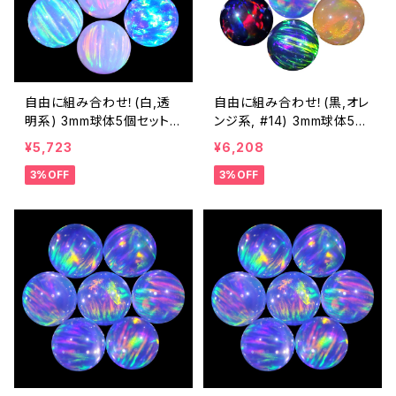
自由に組み合わせ！(白,透
自由に組み合わせ！(黒,オレ
明系) 3mm球体5個セット -
ンジ系, #14) 3mm球体5個
耐熱ガラス / ボロシリケイ
セット - 耐熱ガラス / ボロ
¥5,723
¥6,208
トガラス（COE33）専用 ＊ご
シリケイトガラス（COE33）
3%OFF
3%OFF
注文時の備考欄に組み合わ
専用 ＊ご注文時の備考欄に
せ内容（色と個数）をご記入
組み合わせ内容（色と個数）
ください。
をご記入ください。