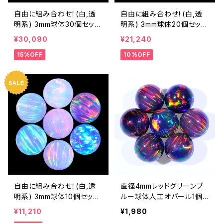
自由に組み合わせ！(白,透
自由に組み合わせ！(白,透
明系) 3mm球体30個セット
明系) 3mm球体20個セット
- 耐熱ガラス / ボロシリケ
- 耐熱ガラス / ボロシリケ
¥30,090
¥21,240
イトガラス（COE33）専用 ＊
イトガラス（COE33）専用 ＊
15%OFF
10%OFF
ご注文時の備考欄に組み合
ご注文時の備考欄に組み合
わせ内容（色と個数）をご記
わせ内容（色と個数）をご記
入ください。
入ください。
自由に組み合わせ！(白,透
直径4mmレッドグリーンブ
明系) 3mm球体10個セット
ルー球体人工オパール1個 -
- 耐熱ガラス / ボロシリケ
耐熱ガラス / ボロシリケイ
¥11,210
¥1,980
イトガラス（COE33）専用 ＊
トガラス（COE33）専用