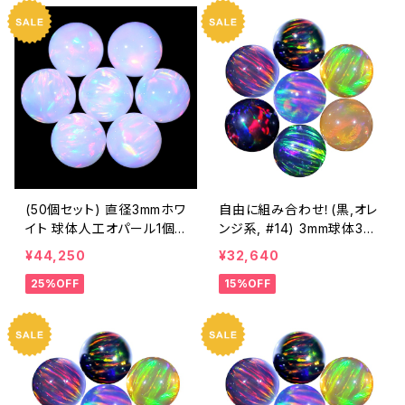
(50個セット) 直径3mmホワ
自由に組み合わせ！(黒,オレ
イト 球体人工オパール1個 -
ンジ系, #14) 3mm球体30
耐熱ガラス / ボロシリケイ
個セット - 耐熱ガラス / ボ
¥44,250
¥32,640
トガラス（COE33）専用
ロシリケイトガラス（COE3
25%OFF
15%OFF
3）専用 ＊ご注文時の備考
欄に組み合わせ内容（色と
個数）をご記入ください。