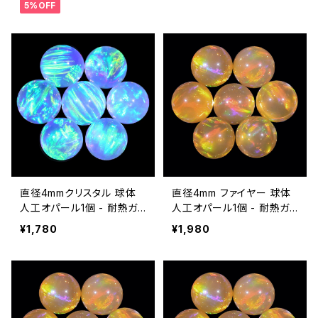
5%OFF
ご注文時の備考欄に組み合
わせ内容（色と個数）をご記
入ください。
直径4mmクリスタル 球体
直径4mm ファイヤー 球体
人工オパール1個 - 耐熱ガ
人工オパール1個 - 耐熱ガ
ラス / ボロシリケイトガラス
ラス / ボロシリケイトガラス
¥1,780
¥1,980
（COE33）専用
（COE33）専用