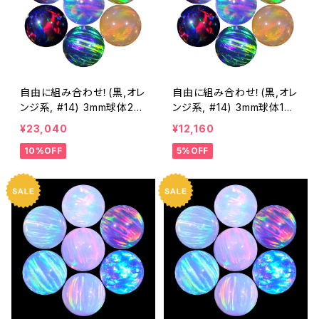
自由に組み合わせ！(黒,オレ
自由に組み合わせ！(黒,オレ
ンジ系, #14) 3mm球体20
ンジ系, #14) 3mm球体10
個セット - 耐熱ガラス / ボ
個セット - 耐熱ガラス / ボ
¥23,040
¥12,160
ロシリケイトガラス（COE3
ロシリケイトガラス（COE3
10%OFF
5%OFF
3）専用 ＊ご注文時の備考
3）専用 ＊ご注文時の備考
欄に組み合わせ内容（色と
欄に組み合わせ内容（色と
個数）を記入してください。
個数）をご記入ください。