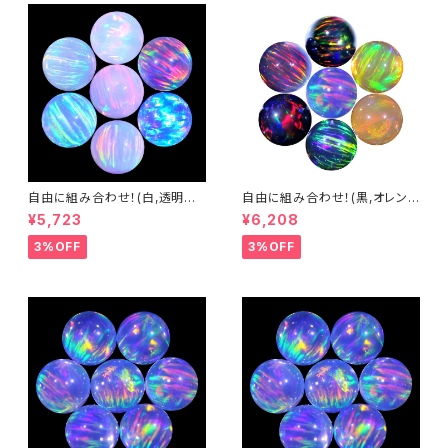
自由に組み合わせ！(白,透明系)
自由に組み合わせ！(黒,オレン
3mm球体5個セット - 耐熱ガラ
ジ系, #14) 3mm球体5個セット
¥5,723
¥6,208
ス / ボロシリケイトガラス（COE
- 耐熱ガラス / ボロシリケイトガ
33）専用 ＊ご注文時の備考欄
ラス（COE33）専用 ＊ご注文時
3%OFF
3%OFF
に組み合わせ内容（色と個数）を
の備考欄に組み合わせ内容（色
ご記入ください。
と個数）をご記入ください。