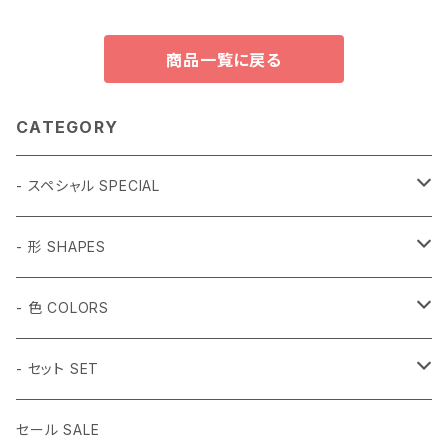
商品一覧に戻る
CATEGORY
- スペシャル SPECIAL
和柄 Japanese
- 形 SHAPES
折り鶴 Origami
植物 Plant
- 球体 SPHERES
- 色 COLORS
鳥居 Torii Gate
桜 Sakura
2mm
動物 Animal
タンブル Tumbled
#1 ホワイト White
- セット SET
だるま Daruma
梅の花 Plum blossom
2.5mm
ハチドリ Hummingbird
SSサイズ SS Size
虫 Insect
キューブ Cube
#2 ミント Mint
- 14色セット
セール SALE