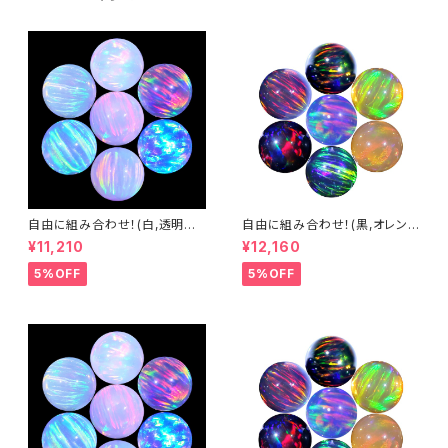
自由に組み合わせ！(白,透明系)
自由に組み合わせ！(黒,オレン
3mm球体10個セット - 耐熱ガ
ジ系, #14) 3mm球体10個セッ
¥11,210
¥12,160
ラス / ボロシリケイトガラス（C
ト - 耐熱ガラス / ボロシリケイ
OE33）専用 ＊ご注文時の備考
トガラス（COE33）専用 ＊ご注
5%OFF
5%OFF
欄に組み合わせ内容（色と個
文時の備考欄に組み合わせ内
数）をご記入ください。
容（色と個数）をご記入ください。