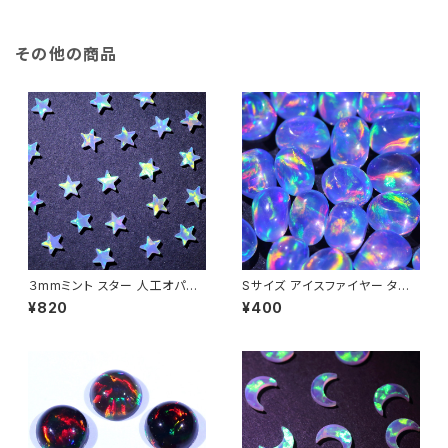
い。
その他の商品
３mmミント スター 人工オパー
Sサイズ アイスファイヤー タン
ル1個 - 耐熱ガラス / ボロシリケ
ブル不定形人工オパール1個 -
¥820
¥400
イトガラス（COE33）専用
耐熱ガラス / ボロシリケイトガラ
ス（COE33）専用