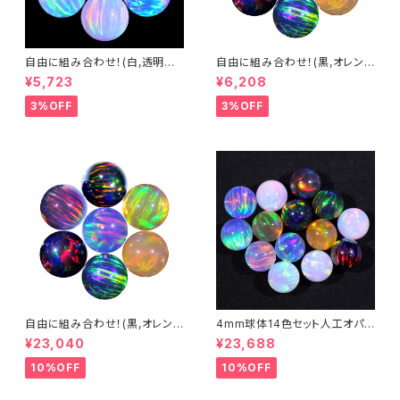
自由に組み合わせ！(白,透明系)
自由に組み合わせ！(黒,オレン
3mm球体5個セット - 耐熱ガラ
ジ系, #14) 3mm球体5個セット
¥5,723
¥6,208
ス / ボロシリケイトガラス（COE
- 耐熱ガラス / ボロシリケイトガ
33）専用 ＊ご注文時の備考欄
ラス（COE33）専用 ＊ご注文時
3%OFF
3%OFF
に組み合わせ内容（色と個数）を
の備考欄に組み合わせ内容（色
ご記入ください。
と個数）をご記入ください。
自由に組み合わせ！(黒,オレン
4mm球体14色セット人工オパ
ジ系, #14) 3mm球体20個セッ
ール - 耐熱ガラス / ボロシリケ
¥23,040
¥23,688
ト - 耐熱ガラス / ボロシリケイ
イトガラス（COE33）専用
トガラス（COE33）専用 ＊ご注
10%OFF
10%OFF
文時の備考欄に組み合わせ内
容（色と個数）を記入してくださ