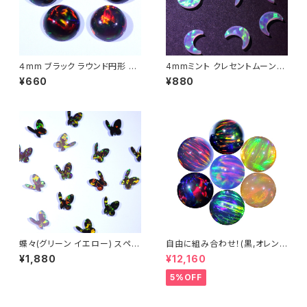
４mm ブラック ラウンド円形 人
4mmミント クレセントムーン
工オパール1個 - 耐熱ガラス /
（三日月型）人工オパール1個 -
¥660
¥880
ボロシリケイトガラス（COE33）
耐熱ガラス / ボロシリケイトガラ
専用
ス（COE33）専用
蝶々(グリーン イエロー) スペシ
自由に組み合わせ！(黒,オレン
ャル シェイプ 人工オパール1個
ジ系, #14) 3mm球体10個セッ
¥1,880
¥12,160
- 耐熱ガラス / ボロシリケイトガ
ト - 耐熱ガラス / ボロシリケイ
ラス（COE33）専用
トガラス（COE33）専用 ＊ご注
5%OFF
文時の備考欄に組み合わせ内
容（色と個数）をご記入ください。