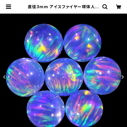
直径3mm アイスファイヤー球体人工
オパール1個 - 耐熱ガラス / ボロシリ
ケイトガラス（COE33）専用 | 33Op
al