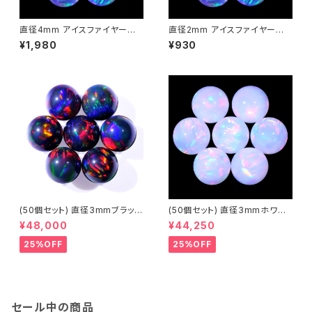
直径4mm アイスファイヤー球
直径2mm アイスファイヤー球
体人工オパール1個 - 耐熱ガラ
体人工オパール1個 - 耐熱ガラ
¥1,980
¥930
ス / ボロシリケイトガラス（COE
ス / ボロシリケイトガラス（COE
33）専用
33）専用
(50個セット) 直径3mmブラック
(50個セット) 直径3mmホワイ
球体人工オパール1個 - 耐熱ガ
ト 球体人工オパール1個 - 耐熱
¥48,000
¥44,250
ラス / ボロシリケイトガラス（C
ガラス / ボロシリケイトガラス
OE33）専用
（COE33）専用
25%OFF
25%OFF
セール中の商品