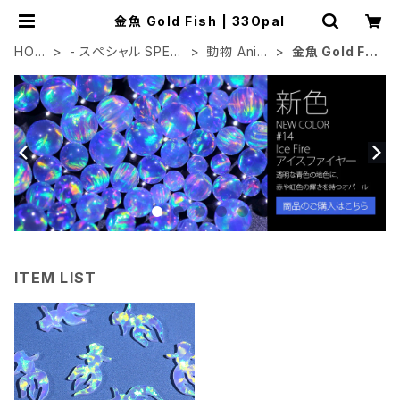
金魚 Gold Fish | 33Opal
HOM
- スペシャル SPECI
動物 Anim
金魚 Gold Fis
E
AL
al
h
ITEM LIST