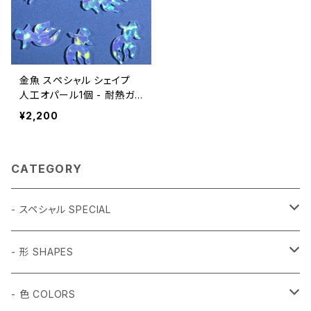
金魚 スペシャル シェイプ
人工オパール1個 - 耐熱ガ
ラス / ボロシリケイトガラス
¥2,200
（COE33）専用
CATEGORY
- スペシャル SPECIAL
和柄 Japanese
- 形 SHAPES
折り鶴 Origami
植物 Plant
- 球体 SPHERES
- 色 COLORS