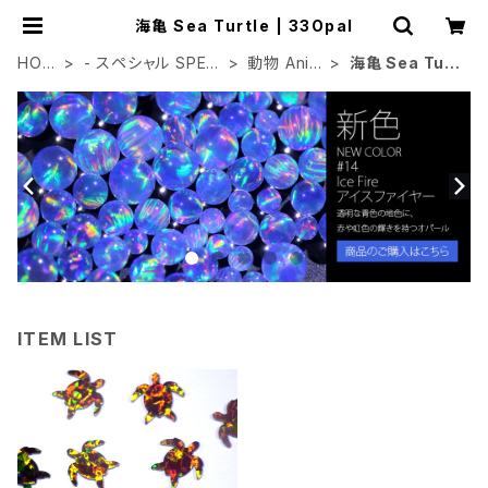
海亀 Sea Turtle | 33Opal
HOM
- スペシャル SPECI
動物 Anim
海亀 Sea Turt
E
AL
al
le
ITEM LIST