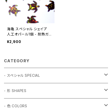
海亀 スペシャル シェイプ
人工オパール1個 - 耐熱ガ
ラス / ボロシリケイトガラス
¥2,900
（COE33）専用
CATEGORY
- スペシャル SPECIAL
和柄 Japanese
- 形 SHAPES
折り鶴 Origami
植物 Plant
- 球体 SPHERES
- 色 COLORS