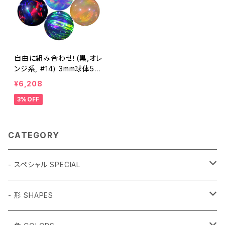
自由に組み合わせ！(黒,オレ
ンジ系, #14) 3mm球体5個
セット - 耐熱ガラス / ボロ
¥6,208
シリケイトガラス（COE33）
3%OFF
専用 ＊ご注文時の備考欄に
組み合わせ内容（色と個数）
をご記入ください。
CATEGORY
- スペシャル SPECIAL
和柄 Japanese
- 形 SHAPES
折り鶴 Origami