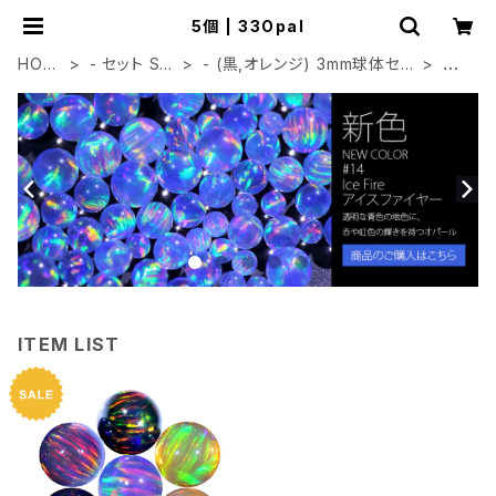
5個 | 33Opal
HOM
- セット SE
- (黒,オレンジ) 3mm球体セッ
5
E
T
ト
個
ITEM LIST