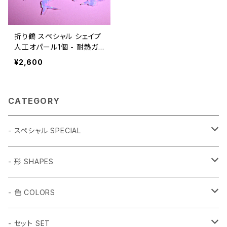
折り鶴 スペシャル シェイプ
人工オパール1個 - 耐熱ガ
ラス / ボロシリケイトガラス
¥2,600
（COE33）専用
CATEGORY
- スペシャル SPECIAL
和柄 Japanese
- 形 SHAPES
折り鶴 Origami
植物 Plant
- 球体 SPHERES
- 色 COLORS
鳥居 Torii Gate
桜 Sakura
2mm
動物 Animal
タンブル Tumbled
#1 ホワイト White
- セット SET