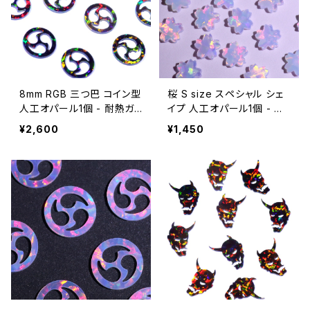
8mm RGB 三つ巴 コイン型
桜 S size スペシャル シェ
人工オパール1個 - 耐熱ガ
イプ 人工オパール1個 - 耐
ラス / ボロシリケイトガラス
熱ガラス / ボロシリケイトガ
¥2,600
¥1,450
（COE33）専用
ラス（COE33）専用