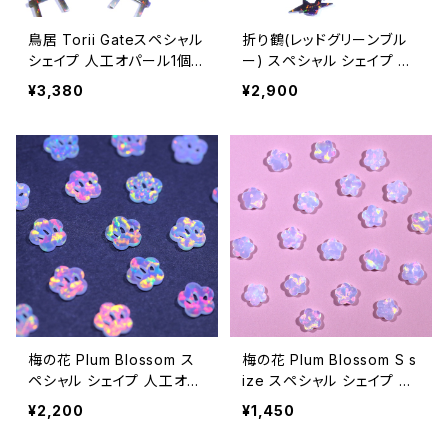
鳥居 Torii Gateスペシャル
折り鶴(レッドグリーンブル
シェイプ 人工オパール1個 -
ー) スペシャル シェイプ 人
耐熱ガラス / ボロシリケイ
工オパール1個 - 耐熱ガラス
¥3,380
¥2,900
トガラス（COE33）専用
/ ボロシリケイトガラス（CO
E33）専用
梅の花 Plum Blossom ス
梅の花 Plum Blossom S s
ペシャル シェイプ 人工オパ
ize スペシャル シェイプ 人
ール1個 - 耐熱ガラス / ボ
工オパール1個 - 耐熱ガラス
¥2,200
¥1,450
ロシリケイトガラス（COE3
/ ボロシリケイトガラス（CO
3）専用
E33）専用