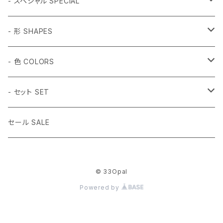
- スペシャル SPECIAL
和柄 Japanese
- 形 SHAPES
折り鶴 Origami
植物 Plant
- 球体 SPHERES
- 色 COLORS
鳥居 Torii Gate
桜 Sakura
2mm
動物 Animal
タンブル Tumbled
#1 ホワイト White
- セット SET
だるま Daruma
梅の花 Plum blossom
2.5mm
ハチドリ Hummingbird
SSサイズ SS Size
虫 Insect
キューブ Cube
#2 ミント Mint
- 14色セット
セール SALE
水引 Mizuhiki Knot
3mm
月猫 Moon Cat
Sサイズ S Size
蝶々Butterfly
3mm球体
宇宙 Space
正二十面体 Icosahedron
#3 ピンク Pink
- (白,透明) 3mm球体セット
© 33Opal
桜 Sakura
3.5mm
月兎 Moon Rabbit
Mサイズ M Size
アゲハチョウ Swallowtail
4mm球体
土星 Saturn
5個
その他 Others
八面体 Octahedron
#4 キャンディー Candy
- (黒,オレンジ) 3mm球体セット
Powered by
梅の花 Plum blossom
4mm
うさぎ Rabbit
Lサイズ L Size
UFO
10個
ファイヤー（炎）Flame
5個
ラウンド Round
#5 グリーン Green
3mm球体50個セット