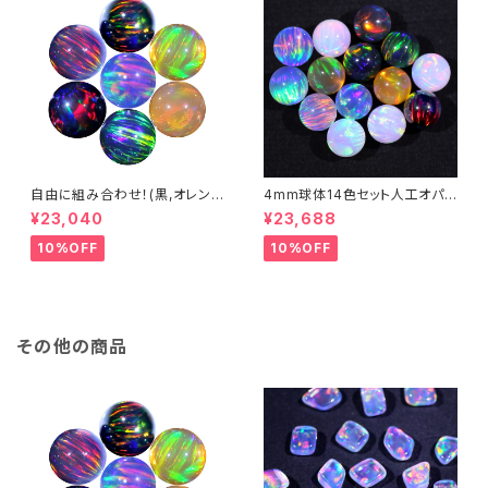
自由に組み合わせ！(黒,オレン
4mm球体14色セット人工オパ
ジ系, #14) 3mm球体20個セッ
ール - 耐熱ガラス / ボロシリケ
¥23,040
¥23,688
ト - 耐熱ガラス / ボロシリケイ
イトガラス（COE33）専用
トガラス（COE33）専用 ＊ご注
10%OFF
10%OFF
文時の備考欄に組み合わせ内
容（色と個数）を記入してくださ
い。
その他の商品