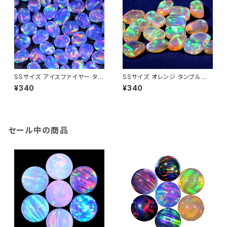
SSサイズ アイスファイヤー タン
SSサイズ オレンジ タンブル不
ブル不定形人工オパール1個 -
定形人工オパール1個 - 耐熱ガ
¥340
¥340
耐熱ガラス / ボロシリケイトガラ
ラス / ボロシリケイトガラス（C
ス（COE33）専用
OE33）専用
セール中の商品