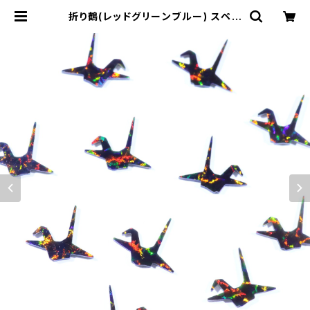
折り鶴(レッドグリーンブルー) スペシ
ャル シェイプ 人工オパール1個 - 耐
熱ガラス / ボロシリケイトガラス（CO
E33）専用 | 33Opal