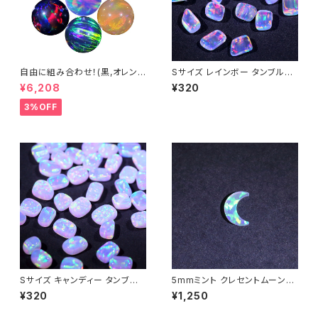
自由に組み合わせ！(黒,オレン
Sサイズ レインボー タンブル不
ジ系, #14) 3mm球体5個セット
定形人工オパール1個 - 耐熱ガ
¥6,208
¥320
- 耐熱ガラス / ボロシリケイトガ
ラス / ボロシリケイトガラス（C
ラス（COE33）専用 ＊ご注文時
OE33）専用
3%OFF
の備考欄に組み合わせ内容（色
と個数）をご記入ください。
Sサイズ キャンディー タンブル
5mmミント クレセントムーン
不定形人工オパール1個 - 耐熱
（三日月型）人工オパール1個 -
¥320
¥1,250
ガラス / ボロシリケイトガラス
耐熱ガラス / ボロシリケイトガラ
（COE33）専用
ス（COE33）専用