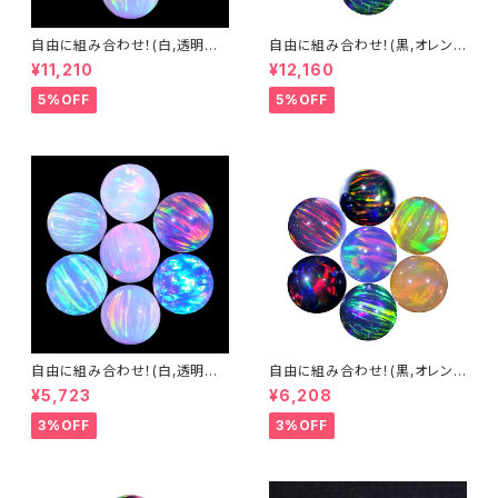
自由に組み合わせ！(白,透明系)
自由に組み合わせ！(黒,オレン
3mm球体10個セット - 耐熱ガ
ジ系, #14) 3mm球体10個セッ
¥11,210
¥12,160
ラス / ボロシリケイトガラス（C
ト - 耐熱ガラス / ボロシリケイ
OE33）専用 ＊ご注文時の備考
トガラス（COE33）専用 ＊ご注
5%OFF
5%OFF
欄に組み合わせ内容（色と個
文時の備考欄に組み合わせ内
数）をご記入ください。
容（色と個数）をご記入ください。
自由に組み合わせ！(白,透明系)
自由に組み合わせ！(黒,オレン
3mm球体5個セット - 耐熱ガラ
ジ系, #14) 3mm球体5個セット
¥5,723
¥6,208
ス / ボロシリケイトガラス（COE
- 耐熱ガラス / ボロシリケイトガ
33）専用 ＊ご注文時の備考欄
ラス（COE33）専用 ＊ご注文時
3%OFF
3%OFF
に組み合わせ内容（色と個数）を
の備考欄に組み合わせ内容（色
ご記入ください。
と個数）をご記入ください。