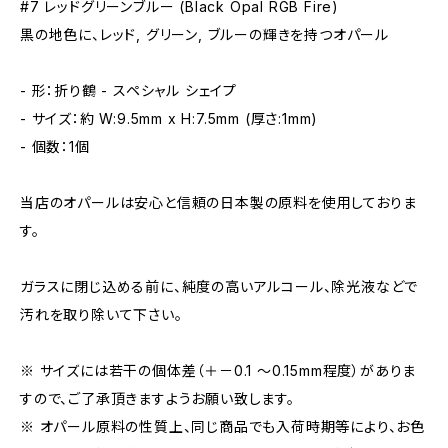
#7 レッドグリーンブルー (Black Opal RGB Fire)
黒の地色に、レッド, グリーン, ブルーの輝きを持つオパール
- 形：折り鶴 - スペシャル シェイプ
- サイズ：約 W:9.5mm x H:7.5mm (厚さ:1mm)
- 個数：1個
当店のオパールは安心と信頼の日本製の原料を使用しておりま
す。
ガラスに閉じ込める前に、純度の高いアルコール、除光液などで
汚れを取り除いて下さい。
※ サイズには若干の個体差（＋－0.1 〜0.15mm程度）がありま
すので、ご了承頂きますようお願い致します。
※ オパール原料の性質上、同じ商品でも入荷時期等により、お色