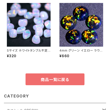
Sサイズ ホワイトタンブル不定
4mm グリーン イエロー ラウン
形人工オパール1個 - 耐熱ガラ
ド円形 人工オパール1個 - 耐熱
¥320
¥660
ス / ボロシリケイトガラス（COE
ガラス / ボロシリケイトガラス
33）専用
（COE33）専用
商品一覧に戻る
CATEGORY