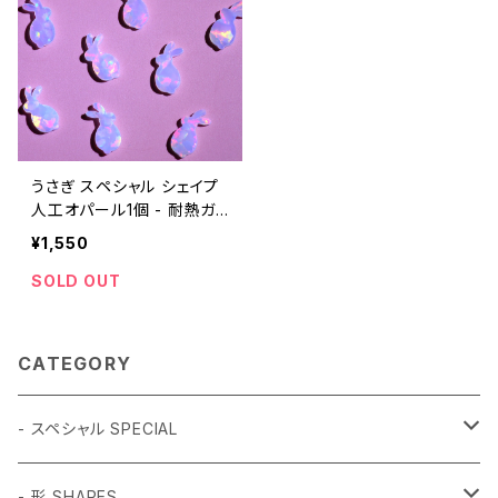
うさぎ スペシャル シェイプ
人工オパール1個 - 耐熱ガ
ラス / ボロシリケイトガラス
¥1,550
（COE33）専用
SOLD OUT
CATEGORY
- スペシャル SPECIAL
和柄 Japanese
- 形 SHAPES