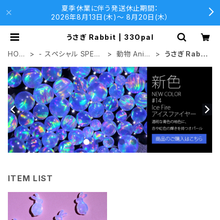
夏季休業に伴う発送休止期間：
2026年8月13日(木)〜 8月20日(木）
うさぎ Rabbit | 33Opal
HOM
- スペシャル SPECI
動物 Anim
うさぎ Rabbi
E
AL
al
t
ITEM LIST