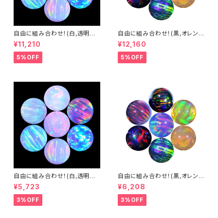
自由に組み合わせ！(白,透明系)
自由に組み合わせ！(黒,オレン
3mm球体10個セット - 耐熱ガ
ジ系, #14) 3mm球体10個セッ
¥11,210
¥12,160
ラス / ボロシリケイトガラス（C
ト - 耐熱ガラス / ボロシリケイ
OE33）専用 ＊ご注文時の備考
トガラス（COE33）専用 ＊ご注
5%OFF
5%OFF
欄に組み合わせ内容（色と個
文時の備考欄に組み合わせ内
数）をご記入ください。
容（色と個数）をご記入ください。
自由に組み合わせ！(白,透明系)
自由に組み合わせ！(黒,オレン
3mm球体5個セット - 耐熱ガラ
ジ系, #14) 3mm球体5個セット
¥5,723
¥6,208
ス / ボロシリケイトガラス（COE
- 耐熱ガラス / ボロシリケイトガ
33）専用 ＊ご注文時の備考欄
ラス（COE33）専用 ＊ご注文時
3%OFF
3%OFF
に組み合わせ内容（色と個数）を
の備考欄に組み合わせ内容（色
ご記入ください。
と個数）をご記入ください。