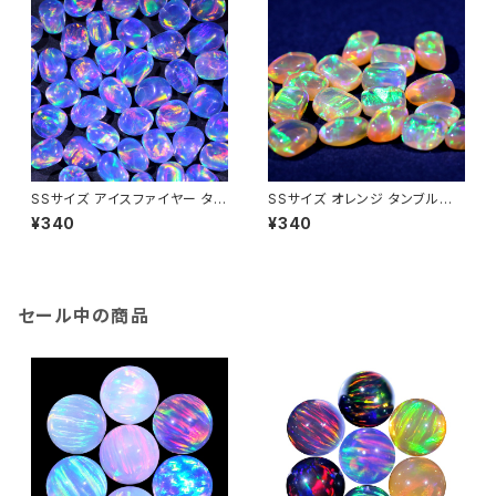
SSサイズ アイスファイヤー タン
SSサイズ オレンジ タンブル不
ブル不定形人工オパール1個 -
定形人工オパール1個 - 耐熱ガ
¥340
¥340
耐熱ガラス / ボロシリケイトガラ
ラス / ボロシリケイトガラス（C
ス（COE33）専用
OE33）専用
セール中の商品