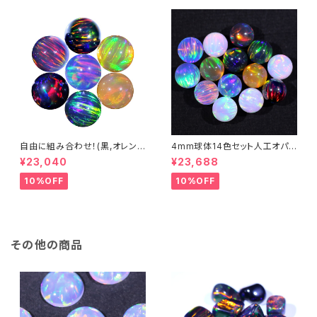
自由に組み合わせ！(黒,オレン
4mm球体14色セット人工オパ
ジ系, #14) 3mm球体20個セッ
ール - 耐熱ガラス / ボロシリケ
¥23,040
¥23,688
ト - 耐熱ガラス / ボロシリケイ
イトガラス（COE33）専用
トガラス（COE33）専用 ＊ご注
10%OFF
10%OFF
文時の備考欄に組み合わせ内
容（色と個数）を記入してくださ
い。
その他の商品