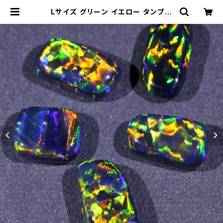
Lサイズ グリーン イエロー タンブル
不定形人工オパール1個 - 耐熱ガラス
/ ボロシリケイトガラス（COE33）専
用 | 33Opal