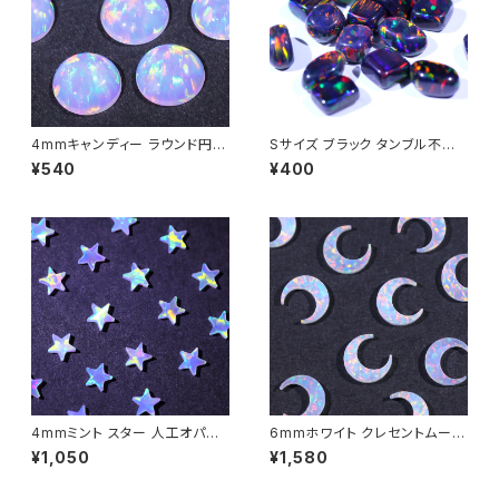
4mmキャンディー ラウンド円形
Sサイズ ブラック タンブル不定
人工オパール1個 - 耐熱ガラス /
形人工オパール1個 - 耐熱ガラ
¥540
¥400
ボロシリケイトガラス（COE33）
ス / ボロシリケイトガラス（COE
専用
33）専用
4mmミント スター 人工オパー
6mmホワイト クレセントムーン
ル1個 - 耐熱ガラス / ボロシリケ
B（三日月型）人工オパール1個 -
¥1,050
¥1,580
イトガラス（COE33）専用
耐熱ガラス / ボロシリケイトガラ
ス（COE33）専用