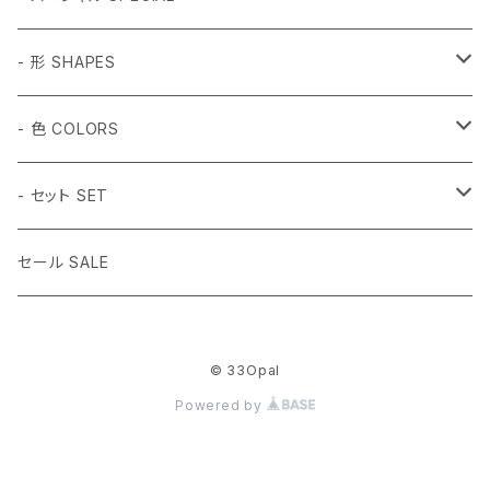
和柄 Japanese
- 形 SHAPES
折り鶴 Origami
植物 Plant
- 球体 SPHERES
- 色 COLORS
鳥居 Torii Gate
桜 Sakura
2mm
動物 Animal
タンブル Tumbled
#1 ホワイト White
- セット SET
だるま Daruma
梅の花 Plum blossom
2.5mm
ハチドリ Hummingbird
SSサイズ SS Size
虫 Insect
キューブ Cube
#2 ミント Mint
- 14色セット
セール SALE
水引 Mizuhiki Knot
3mm
月猫 Moon Cat
Sサイズ S Size
蝶々Butterfly
3mm球体
宇宙 Space
正二十面体 Icosahedron
#3 ピンク Pink
- (白,透明) 3mm球体セット
© 33Opal
桜 Sakura
3.5mm
月兎 Moon Rabbit
Mサイズ M Size
アゲハチョウ Swallowtail
4mm球体
土星 Saturn
5個
その他 Others
八面体 Octahedron
#4 キャンディー Candy
- (黒,オレンジ) 3mm球体セット
Powered by
梅の花 Plum blossom
4mm
うさぎ Rabbit
Lサイズ L Size
UFO
10個
ファイヤー（炎）Flame
5個
ラウンド Round
#5 グリーン Green
3mm球体50個セット