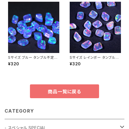
Sサイズ ブルー タンブル不定形
Sサイズ レインボー タンブル不
人工オパール1個 - 耐熱ガラス /
定形人工オパール1個 - 耐熱ガ
¥320
¥320
ボロシリケイトガラス（COE33）
ラス / ボロシリケイトガラス（C
専用
OE33）専用
商品一覧に戻る
CATEGORY
- スペシャル SPECIAL