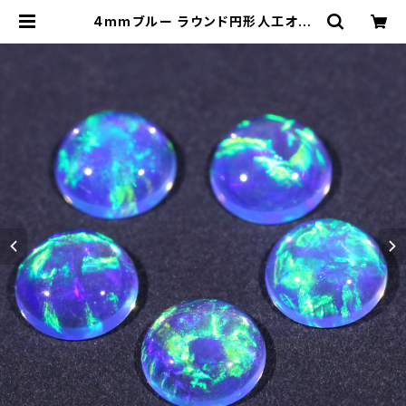
4mmブルー ラウンド円形人工オパ
ール1個 - 耐熱ガラス / ボロシリケイ
トガラス（COE33）専用 | 33Opal