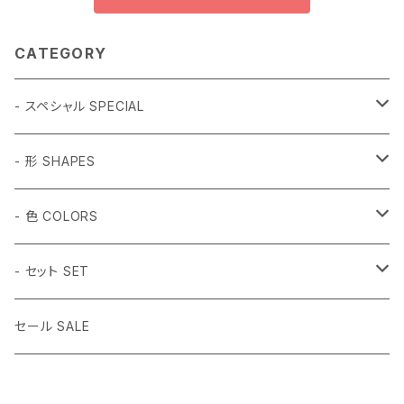
CATEGORY
- スペシャル SPECIAL
和柄 Japanese
- 形 SHAPES
折り鶴 Origami
植物 Plant
- 球体 SPHERES
- 色 COLORS
鳥居 Torii Gate
桜 Sakura
2mm
動物 Animal
タンブル Tumbled
#1 ホワイト White
- セット SET
だるま Daruma
梅の花 Plum blossom
2.5mm
ハチドリ Hummingbird
SSサイズ SS Size
虫 Insect
キューブ Cube
#2 ミント Mint
- 14色セット
セール SALE
水引 Mizuhiki Knot
3mm
月猫 Moon Cat
Sサイズ S Size
蝶々Butterfly
3mm球体
宇宙 Space
正二十面体 Icosahedron
#3 ピンク Pink
- (白,透明) 3mm球体セット