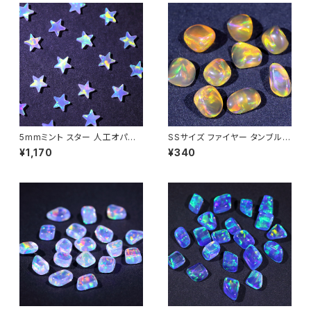
5mmミント スター 人工オパー
SSサイズ ファイヤー タンブル不
ル1個 - 耐熱ガラス / ボロシリケ
定形人工オパール1個 - 耐熱ガ
¥1,170
¥340
イトガラス（COE33）専用
ラス / ボロシリケイトガラス（C
OE33）専用