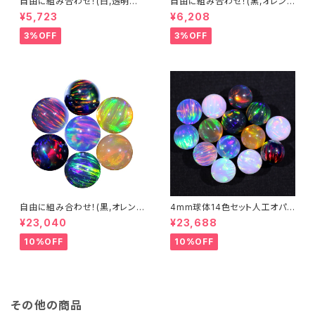
自由に組み合わせ！(白,透明系)
自由に組み合わせ！(黒,オレン
3mm球体5個セット - 耐熱ガラ
ジ系, #14) 3mm球体5個セット
¥5,723
¥6,208
ス / ボロシリケイトガラス（COE
- 耐熱ガラス / ボロシリケイトガ
33）専用 ＊ご注文時の備考欄
ラス（COE33）専用 ＊ご注文時
3%OFF
3%OFF
に組み合わせ内容（色と個数）を
の備考欄に組み合わせ内容（色
ご記入ください。
と個数）をご記入ください。
自由に組み合わせ！(黒,オレン
4mm球体14色セット人工オパ
ジ系, #14) 3mm球体20個セッ
ール - 耐熱ガラス / ボロシリケ
¥23,040
¥23,688
ト - 耐熱ガラス / ボロシリケイ
イトガラス（COE33）専用
トガラス（COE33）専用 ＊ご注
10%OFF
10%OFF
文時の備考欄に組み合わせ内
容（色と個数）を記入してくださ
い。
その他の商品