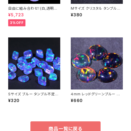
自由に組み合わせ！(白,透明系)
Mサイズ クリスタル タンブル不
3mm球体5個セット - 耐熱ガラ
定形人工オパール1個 - 耐熱ガ
¥5,723
¥380
ス / ボロシリケイトガラス（COE
ラス / ボロシリケイトガラス（C
33）専用 ＊ご注文時の備考欄
OE33）専用
3%OFF
に組み合わせ内容（色と個数）を
ご記入ください。
Sサイズ ブルー タンブル不定形
４mm レッドグリーンブルー ラ
人工オパール1個 - 耐熱ガラス /
ウンド円形 人工オパール1個 -
¥320
¥660
ボロシリケイトガラス（COE33）
耐熱ガラス / ボロシリケイトガラ
専用
ス（COE33）専用
商品一覧に戻る