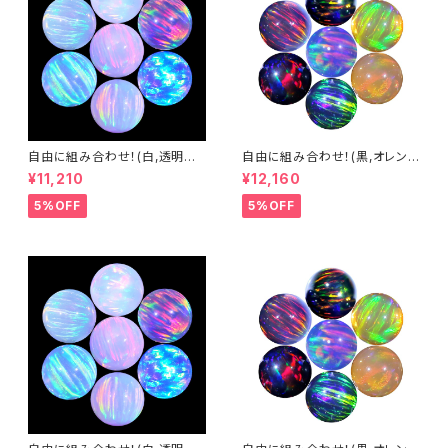
自由に組み合わせ！(白,透明系)
自由に組み合わせ！(黒,オレン
3mm球体10個セット - 耐熱ガ
ジ系, #14) 3mm球体10個セッ
¥11,210
¥12,160
ラス / ボロシリケイトガラス（C
ト - 耐熱ガラス / ボロシリケイ
OE33）専用 ＊ご注文時の備考
トガラス（COE33）専用 ＊ご注
5%OFF
5%OFF
欄に組み合わせ内容（色と個
文時の備考欄に組み合わせ内
数）をご記入ください。
容（色と個数）をご記入ください。