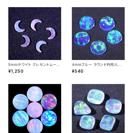
5mmホワイト クレセントムーン
4mmブルー ラウンド円形人工
（三日月型）人工オパール1個 -
オパール1個 - 耐熱ガラス / ボ
¥1,250
¥540
耐熱ガラス / ボロシリケイトガラ
ロシリケイトガラス（COE33）専
ス（COE33）専用
用