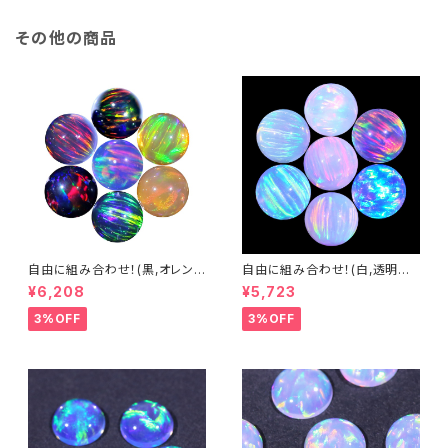
その他の商品
自由に組み合わせ！(黒,オレン
自由に組み合わせ！(白,透明系)
ジ系, #14) 3mm球体5個セット
3mm球体5個セット - 耐熱ガラ
¥6,208
¥5,723
- 耐熱ガラス / ボロシリケイトガ
ス / ボロシリケイトガラス（COE
ラス（COE33）専用 ＊ご注文時
33）専用 ＊ご注文時の備考欄
3%OFF
3%OFF
の備考欄に組み合わせ内容（色
に組み合わせ内容（色と個数）を
と個数）をご記入ください。
ご記入ください。