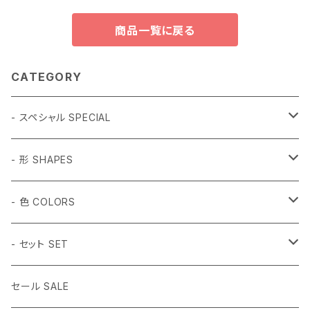
商品一覧に戻る
CATEGORY
- スペシャル SPECIAL
和柄 Japanese
- 形 SHAPES
折り鶴 Origami
植物 Plant
- 球体 SPHERES
- 色 COLORS
鳥居 Torii Gate
桜 Sakura
2mm
動物 Animal
タンブル Tumbled
#1 ホワイト White
- セット SET
だるま Daruma
梅の花 Plum blossom
2.5mm
ハチドリ Hummingbird
SSサイズ SS Size
虫 Insect
キューブ Cube
#2 ミント Mint
- 14色セット
セール SALE