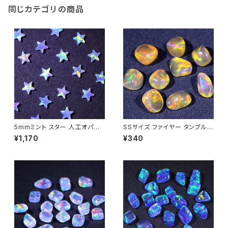
同じカテゴリの商品
5mmミント スター 人工オパー
SSサイズ ファイヤー タンブル不
ル1個 - 耐熱ガラス / ボロシリケ
定形人工オパール1個 - 耐熱ガ
¥1,170
¥340
イトガラス（COE33）専用
ラス / ボロシリケイトガラス（C
OE33）専用