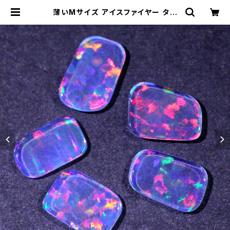
薄いMサイズ アイスファイヤー タン
ブル不定形人工オパール1個 - 耐熱ガ
ラス / ボロシリケイトガラス（COE3
3）専用 | 33Opal