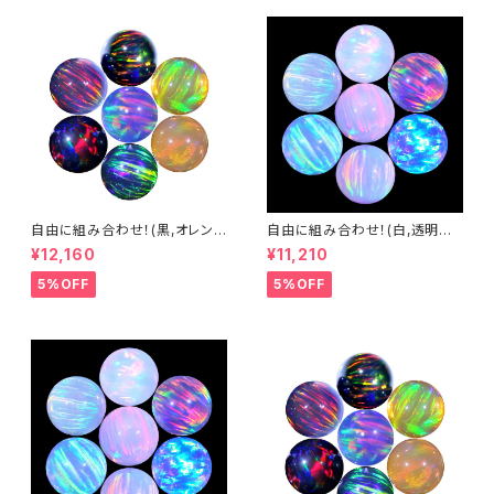
自由に組み合わせ！(黒,オレン
自由に組み合わせ！(白,透明系)
ジ系, #14) 3mm球体10個セッ
3mm球体10個セット - 耐熱ガ
¥12,160
¥11,210
ト - 耐熱ガラス / ボロシリケイ
ラス / ボロシリケイトガラス（C
トガラス（COE33）専用 ＊ご注
OE33）専用 ＊ご注文時の備考
5%OFF
5%OFF
文時の備考欄に組み合わせ内
欄に組み合わせ内容（色と個
容（色と個数）をご記入ください。
数）をご記入ください。