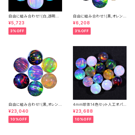
自由に組み合わせ！(白,透明系)
自由に組み合わせ！(黒,オレン
3mm球体5個セット - 耐熱ガラ
ジ系, #14) 3mm球体5個セット
¥5,723
¥6,208
ス / ボロシリケイトガラス（COE
- 耐熱ガラス / ボロシリケイトガ
33）専用 ＊ご注文時の備考欄
ラス（COE33）専用 ＊ご注文時
3%OFF
3%OFF
に組み合わせ内容（色と個数）を
の備考欄に組み合わせ内容（色
ご記入ください。
と個数）をご記入ください。
自由に組み合わせ！(黒,オレン
4mm球体14色セット人工オパ
ジ系, #14) 3mm球体20個セッ
ール - 耐熱ガラス / ボロシリケ
¥23,040
¥23,688
ト - 耐熱ガラス / ボロシリケイ
イトガラス（COE33）専用
トガラス（COE33）専用 ＊ご注
10%OFF
10%OFF
文時の備考欄に組み合わせ内
容（色と個数）を記入してくださ
い。