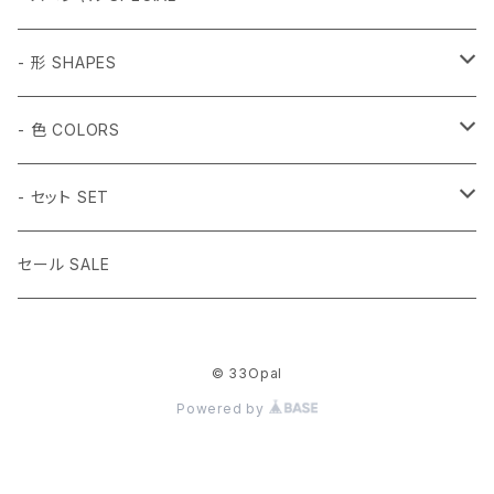
和柄 Japanese
- 形 SHAPES
折り鶴 Origami
植物 Plant
- 球体 SPHERES
- 色 COLORS
鳥居 Torii Gate
桜 Sakura
2mm
動物 Animal
タンブル Tumbled
#1 ホワイト White
- セット SET
だるま Daruma
梅の花 Plum blossom
2.5mm
ハチドリ Hummingbird
SSサイズ SS Size
虫 Insect
キューブ Cube
#2 ミント Mint
- 14色セット
セール SALE
水引 Mizuhiki Knot
3mm
月猫 Moon Cat
Sサイズ S Size
蝶々Butterfly
3mm球体
宇宙 Space
正二十面体 Icosahedron
#3 ピンク Pink
- (白,透明) 3mm球体セット
© 33Opal
桜 Sakura
3.5mm
月兎 Moon Rabbit
Mサイズ M Size
アゲハチョウ Swallowtail
4mm球体
土星 Saturn
5個
その他 Others
八面体 Octahedron
#4 キャンディー Candy
- (黒,オレンジ) 3mm球体セット
Powered by
梅の花 Plum blossom
4mm
うさぎ Rabbit
Lサイズ L Size
UFO
10個
ファイヤー（炎）Flame
5個
ラウンド Round
#5 グリーン Green
3mm球体50個セット