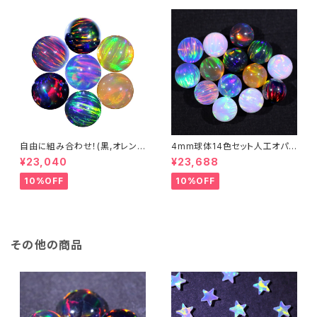
自由に組み合わせ！(黒,オレン
4mm球体14色セット人工オパ
ジ系, #14) 3mm球体20個セッ
ール - 耐熱ガラス / ボロシリケ
¥23,040
¥23,688
ト - 耐熱ガラス / ボロシリケイ
イトガラス（COE33）専用
トガラス（COE33）専用 ＊ご注
10%OFF
10%OFF
文時の備考欄に組み合わせ内
容（色と個数）を記入してくださ
い。
その他の商品