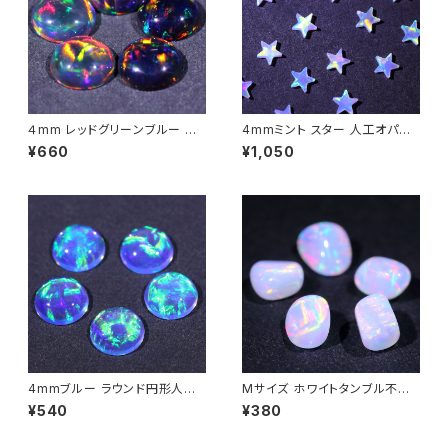
４mm レッドグリーンブルー ラ
4mmミント スター 人工オパー
ウンド円形 人工オパール1個 -
ル1個 - 耐熱ガラス / ボロシリケ
¥660
¥1,050
耐熱ガラス / ボロシリケイトガラ
イトガラス（COE33）専用
ス（COE33）専用
4mmブルー ラウンド円形人工
Mサイズ ホワイトタンブル不定
オパール1個 - 耐熱ガラス / ボ
形人工オパール1個 - 耐熱ガラ
¥540
¥380
ロシリケイトガラス（COE33）専
ス / ボロシリケイトガラス（COE
用
33）専用