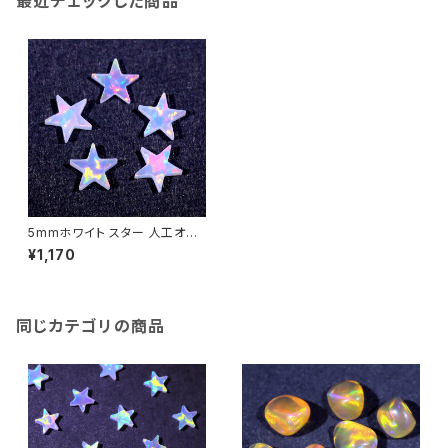
最近チェックした商品
5mmホワイト スター 人工オパ
ール1個 - 耐熱ガラス / ボロシ
¥1,170
リケイトガラス（COE33）専用
同じカテゴリの商品