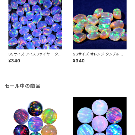
SSサイズ アイスファイヤー タン
SSサイズ オレンジ タンブル不
ブル不定形人工オパール1個 -
定形人工オパール1個 - 耐熱ガ
¥340
¥340
耐熱ガラス / ボロシリケイトガラ
ラス / ボロシリケイトガラス（C
ス（COE33）専用
OE33）専用
セール中の商品