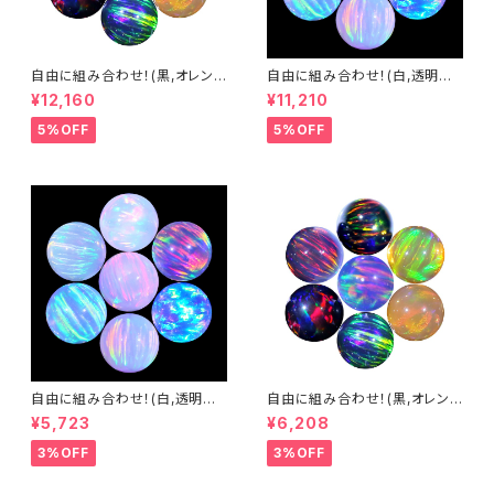
自由に組み合わせ！(黒,オレン
自由に組み合わせ！(白,透明系)
ジ系, #14) 3mm球体10個セッ
3mm球体10個セット - 耐熱ガ
¥12,160
¥11,210
ト - 耐熱ガラス / ボロシリケイ
ラス / ボロシリケイトガラス（C
トガラス（COE33）専用 ＊ご注
OE33）専用 ＊ご注文時の備考
5%OFF
5%OFF
文時の備考欄に組み合わせ内
欄に組み合わせ内容（色と個
容（色と個数）をご記入ください。
数）をご記入ください。
自由に組み合わせ！(白,透明系)
自由に組み合わせ！(黒,オレン
3mm球体5個セット - 耐熱ガラ
ジ系, #14) 3mm球体5個セット
¥5,723
¥6,208
ス / ボロシリケイトガラス（COE
- 耐熱ガラス / ボロシリケイトガ
33）専用 ＊ご注文時の備考欄
ラス（COE33）専用 ＊ご注文時
3%OFF
3%OFF
に組み合わせ内容（色と個数）を
の備考欄に組み合わせ内容（色
ご記入ください。
と個数）をご記入ください。