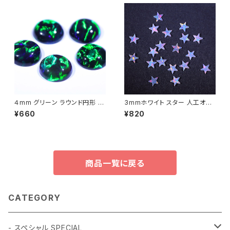
４mm グリーン ラウンド円形 人
3mmホワイト スター 人工オパ
工オパール1個 - 耐熱ガラス /
ール1個 - 耐熱ガラス / ボロシ
¥660
¥820
ボロシリケイトガラス（COE33）
リケイトガラス（COE33）専用
専用
商品一覧に戻る
CATEGORY
- スペシャル SPECIAL