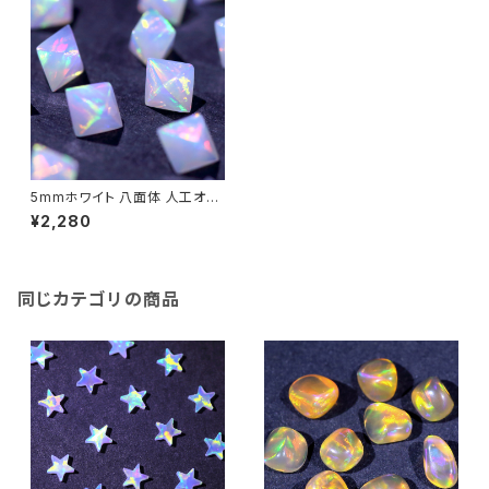
5mmホワイト 八面体 人工オパ
ール1個 - 耐熱ガラス / ボロシ
¥2,280
リケイトガラス（COE33）専用
同じカテゴリの商品