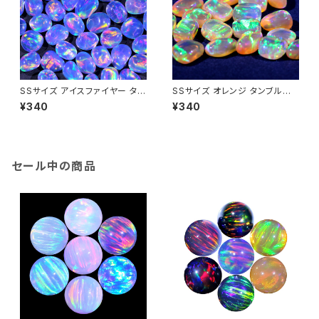
SSサイズ アイスファイヤー タン
SSサイズ オレンジ タンブル不
ブル不定形人工オパール1個 -
定形人工オパール1個 - 耐熱ガ
¥340
¥340
耐熱ガラス / ボロシリケイトガラ
ラス / ボロシリケイトガラス（C
ス（COE33）専用
OE33）専用
セール中の商品