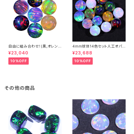
自由に組み合わせ！(黒,オレン
4mm球体14色セット人工オパ
ジ系, #14) 3mm球体20個セッ
ール - 耐熱ガラス / ボロシリケ
¥23,040
¥23,688
ト - 耐熱ガラス / ボロシリケイ
イトガラス（COE33）専用
トガラス（COE33）専用 ＊ご注
10%OFF
10%OFF
文時の備考欄に組み合わせ内
容（色と個数）を記入してくださ
い。
その他の商品