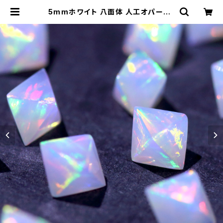
5mmホワイト 八面体 人工オパール1
個 - 耐熱ガラス / ボロシリケイトガラ
ス（COE33）専用 | 33Opal