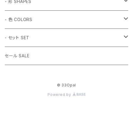
和柄 Japanese
- 形 SHAPES
折り鶴 Origami
植物 Plant
- 球体 SPHERES
- 色 COLORS
鳥居 Torii Gate
桜 Sakura
2mm
動物 Animal
タンブル Tumbled
#1 ホワイト White
- セット SET
だるま Daruma
梅の花 Plum blossom
2.5mm
ハチドリ Hummingbird
SSサイズ SS Size
虫 Insect
キューブ Cube
#2 ミント Mint
- 14色セット
セール SALE
水引 Mizuhiki Knot
3mm
月猫 Moon Cat
Sサイズ S Size
蝶々Butterfly
3mm球体
宇宙 Space
正二十面体 Icosahedron
#3 ピンク Pink
- (白,透明) 3mm球体セット
© 33Opal
桜 Sakura
3.5mm
月兎 Moon Rabbit
Mサイズ M Size
アゲハチョウ Swallowtail
4mm球体
土星 Saturn
5個
その他 Others
八面体 Octahedron
#4 キャンディー Candy
- (黒,オレンジ) 3mm球体セット
Powered by
梅の花 Plum blossom
4mm
うさぎ Rabbit
Lサイズ L Size
UFO
10個
ファイヤー（炎）Flame
5個
ラウンド Round
#5 グリーン Green
3mm球体50個セット
うさぎ Rabbit
5mm
金魚 Gold Fish
薄いMサイズ M Size Slabs
スター（8角形）Star 8-pointed
20個
十字架 Cross
10個
ダイヤモンド Diamond
#6 ブラック Black