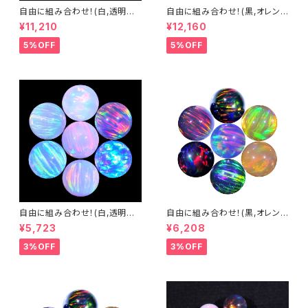
自由に組み合わせ！(白,透明系)
自由に組み合わせ！(黒,オレン
3mm球体10個セット - 耐熱ガ
ジ系, #14) 3mm球体10個セッ
¥11,210
¥12,160
ラス / ボロシリケイトガラス（C
ト - 耐熱ガラス / ボロシリケイ
OE33）専用 ＊ご注文時の備考
トガラス（COE33）専用 ＊ご注
5%OFF
5%OFF
欄に組み合わせ内容（色と個
文時の備考欄に組み合わせ内
数）をご記入ください。
容（色と個数）をご記入ください。
自由に組み合わせ！(白,透明系)
自由に組み合わせ！(黒,オレン
3mm球体5個セット - 耐熱ガラ
ジ系, #14) 3mm球体5個セット
¥5,723
¥6,208
ス / ボロシリケイトガラス（COE
- 耐熱ガラス / ボロシリケイトガ
33）専用 ＊ご注文時の備考欄
ラス（COE33）専用 ＊ご注文時
3%OFF
3%OFF
に組み合わせ内容（色と個数）を
の備考欄に組み合わせ内容（色
ご記入ください。
と個数）をご記入ください。