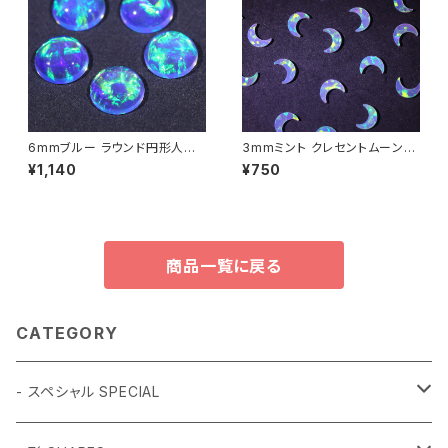
6mmブルー ラウンド円形人工
3mmミント クレセントムーン
オパール1個 - 耐熱ガラス / ボ
（三日月型）人工オパール1個 -
¥1,140
¥750
ロシリケイトガラス（COE33）専
耐熱ガラス / ボロシリケイトガラ
用
ス（COE33）専用
商品一覧に戻る
CATEGORY
- スペシャル SPECIAL