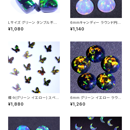
Lサイズ グリーン タンブル不定
6mmキャンディー ラウンド円形
形人工オパール1個 - 耐熱ガラ
人工オパール1個 - 耐熱ガラス /
¥1,080
¥1,140
ス / ボロシリケイトガラス（COE
ボロシリケイトガラス（COE33）
33）専用
専用
蝶々(グリーン イエロー) スペシ
6mm グリーン イエロー ラウン
ャル シェイプ 人工オパール1個
ド円形 人工オパール1個 - 耐熱
¥1,880
¥1,260
- 耐熱ガラス / ボロシリケイトガ
ガラス / ボロシリケイトガラス
ラス（COE33）専用
（COE33）専用